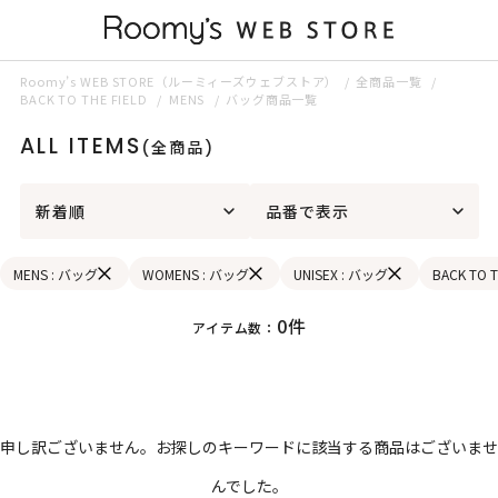
Roomy’s WEB STORE（ルーミィーズウェブストア）
全商品一覧
BACK TO THE FIELD
MENS
バッグ商品一覧
ALL ITEMS
(全商品)
新着順
品番で表示
MENS : バッグ
WOMENS : バッグ
UNISEX : バッグ
BACK TO T
0件
アイテム数：
申し訳ございません。お探しのキーワードに該当する商品はございませ
んでした。