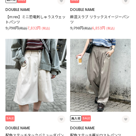
DOUBLE NAME
DOUBLE NAME
【m:rex】ミニ恐竜刺しゅうスウェッ
麻混スラブ リラックスイージーパン
トパンツ
ツ
9,790円
7,832円
9,790円
6,853円
(税込)
(税込)
(税込)
(税込)
SALE
SALE
再入荷
DOUBLE NAME
DOUBLE NAME
配色ステッチタックバミューダパン
配色ステッチ裾ドロストパンツ