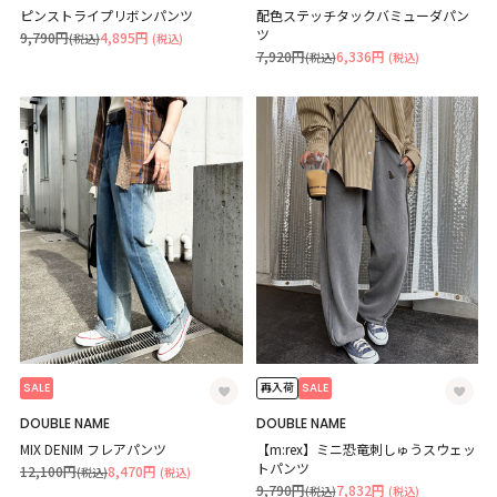
ピンストライプリボンパンツ
配色ステッチタックバミューダパン
ツ
9,790円
4,895円
(税込)
(税込)
7,920円
6,336円
(税込)
(税込)
SALE
SALE
再入荷
DOUBLE NAME
DOUBLE NAME
MIX DENIM フレアパンツ
【m:rex】ミニ恐竜刺しゅうスウェッ
トパンツ
12,100円
8,470円
(税込)
(税込)
9,790円
7,832円
(税込)
(税込)