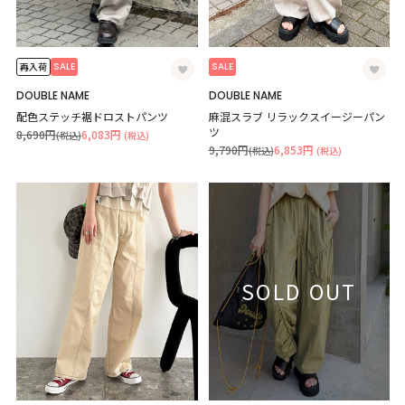
SALE
SALE
再入荷
DOUBLE NAME
DOUBLE NAME
配色ステッチ裾ドロストパンツ
麻混スラブ リラックスイージーパン
ツ
8,690円
6,083円
(税込)
(税込)
9,790円
6,853円
(税込)
(税込)
SOLD OUT