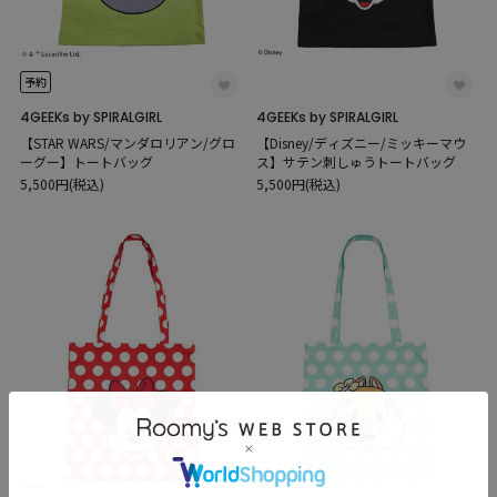
予約
4GEEKs by SPIRALGIRL
4GEEKs by SPIRALGIRL
【STAR WARS/マンダロリアン/グロ
【Disney/ディズニー/ミッキーマウ
ーグー】トートバッグ
ス】サテン刺しゅうトートバッグ
5,500円(税込)
5,500円(税込)