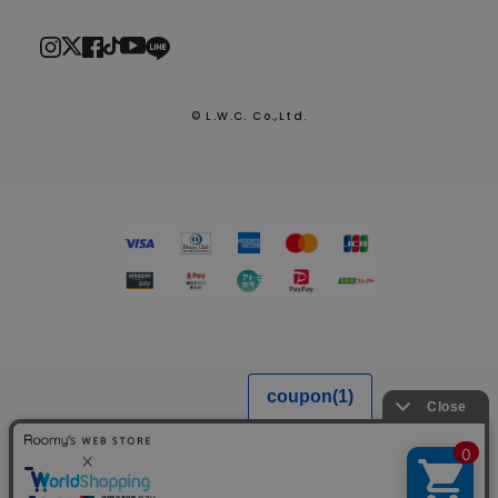
© L.W.C. Co.,Ltd.