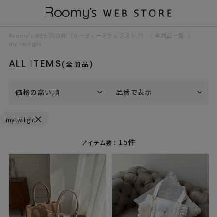
Roomy’s WEB STORE（ルーミィーズウェブストア）
全商品一覧
my twilight
ALL ITEMS
(全商品)
価格の高い順
品番で表示
my twilight
15件
アイテム数：