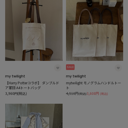
SALE
my twilight
my twilight
【Harry Potterコラボ】 ダンブルド
mytwilight モノグラムハンドルトー
ア軍団 A4トートバッグ
ト
3,960円(税込)
4,510円
3,608円
(税込)
(税込)