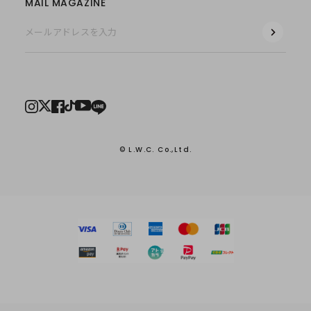
MAIL MAGAZINE
© L.W.C. Co.,Ltd.