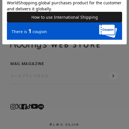
COMPANY
MAIL MAGAZINE
© L.W.C. Co.,Ltd.