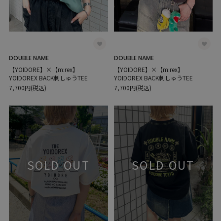
DOUBLE NAME
DOUBLE NAME
【YOIDORE】×【m:rex】
【YOIDORE】×【m:rex】
YOIDOREX BACK刺しゅうTEE
YOIDOREX BACK刺しゅうTEE
7,700円(税込)
7,700円(税込)
SOLD OUT
SOLD OUT