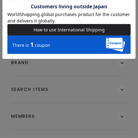
DOUBLE NAME
【YOIDORE】×DOUBLE NAMEコラ
ボ ネオン刺繍 BIG TEE
7,700円(税込)
BRAND
SEARCH ITEMS
MEMBERS