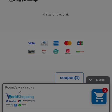
© L.W.C. Co.,Ltd.