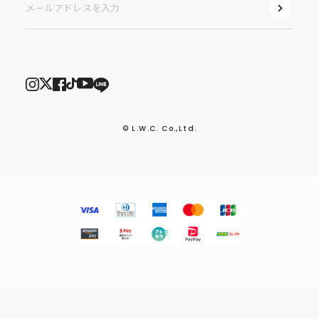
© L.W.C. Co.,Ltd.