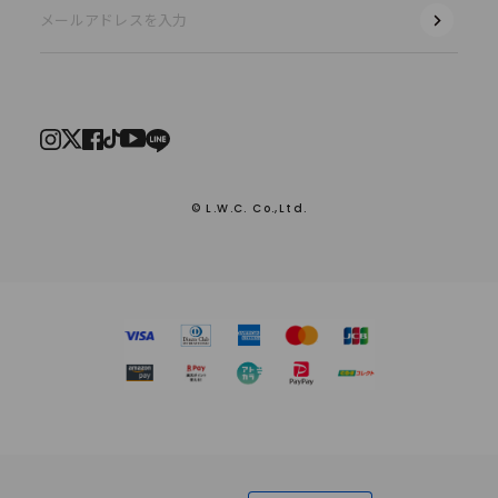
© L.W.C. Co.,Ltd.