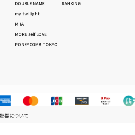
DOUBLE NAME
RANKING
my twilight
MIIA
MORE self LOVE
PONEYCOMB TOKYO
影響について