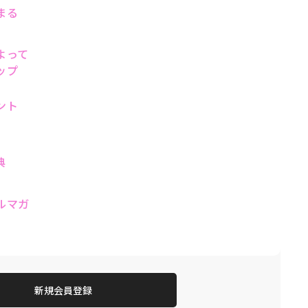
まる
よって
ップ
ント
典
ルマガ
新規会員登録