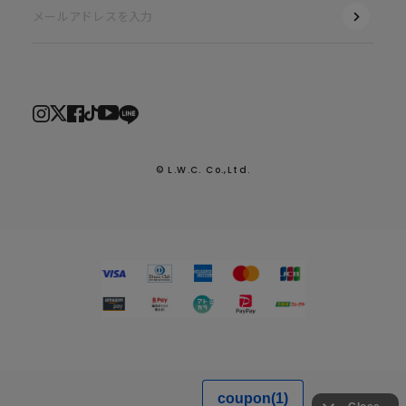
© L.W.C. Co.,Ltd.