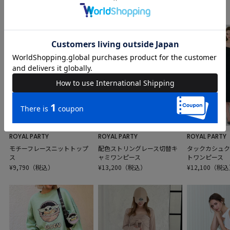
人気アイテム
ROYAL PARTY
ROYAL PARTY
ROYAL PARTY
モチーフレースニットトップ
配色ストリングレース切替キ
タックカシュク
ス
ャミワンピース
トワンピース
¥9,790（税込）
¥13,200（税込）
¥12,100（税