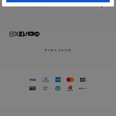
© L.W.C. Co.,Ltd.