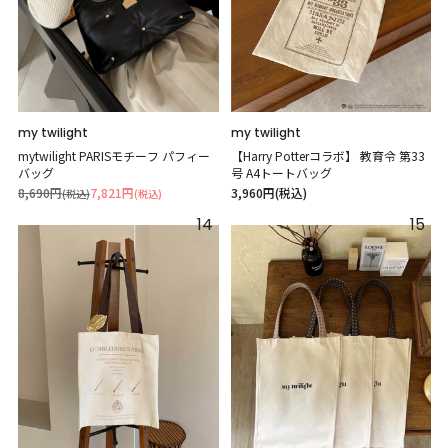
my twilight
my twilight
mytwilight PARISモチーフ パフィー
【Harry Potterコラボ】 教育令 第33
バッグ
号 A4トートバッグ
8,690円
7,821円
3,960円(税込)
(税込)
(税込)
14
15