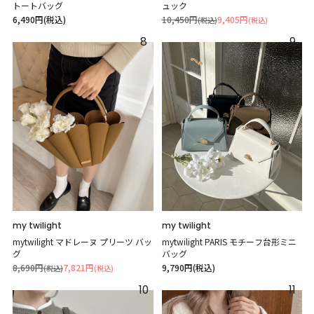
トートバッグ
ュック
6,490円(税込)
10,450円
9,405円
(税込)
(税込)
8
9
my twilight
my twilight
mytwilight マドレーヌ プリーツ バッ
mytwilight PARIS モチーフ台形ミニ
グ
バッグ
8,690円
7,821円
9,790円(税込)
(税込)
(税込)
10
11