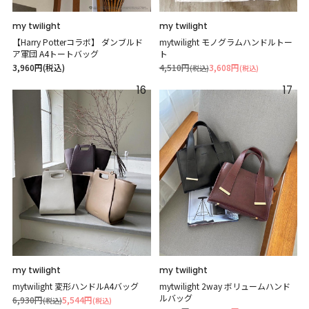
my twilight
my twilight
【Harry Potterコラボ】 ダンブルド
mytwilight モノグラムハンドルトー
ア軍団 A4トートバッグ
ト
3,960円(税込)
4,510円
3,608円
(税込)
(税込)
16
17
my twilight
my twilight
mytwilight 変形ハンドルA4バッグ
mytwilight 2way ボリュームハンド
ルバッグ
6,930円
5,544円
(税込)
(税込)