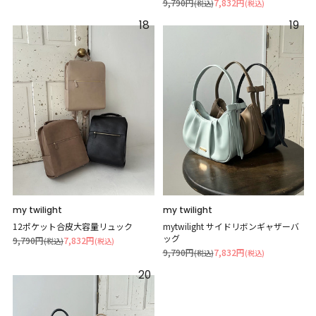
9,790円
7,832円
(税込)
(税込)
18
19
my twilight
my twilight
12ポケット合皮大容量リュック
mytwilight サイドリボンギャザーバ
ッグ
9,790円
7,832円
(税込)
(税込)
9,790円
7,832円
(税込)
(税込)
20