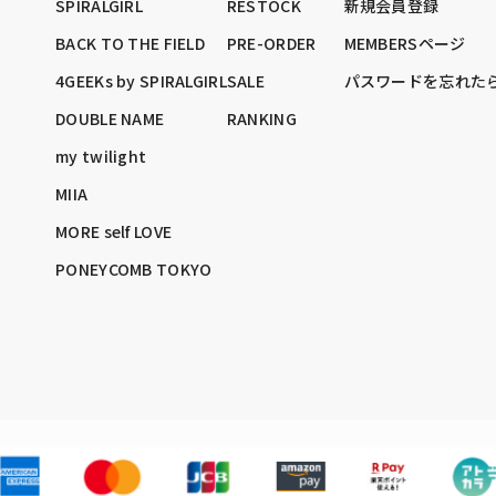
SPIRALGIRL
RESTOCK
新規会員登録
BACK TO THE FIELD
PRE-ORDER
MEMBERSページ
4GEEKs by SPIRALGIRL
SALE
パスワードを忘れた
DOUBLE NAME
RANKING
my twilight
MIIA
MORE self LOVE
PONEYCOMB TOKYO