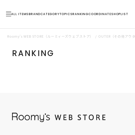
ALL ITEMS
BRAND
CATEGORY
TOPICS
RANKING
COORDINATE
SHOPLIST
Roomy’s WEB STORE（ルーミィーズウェブストア）
OUTER（その他アウ
RANKING