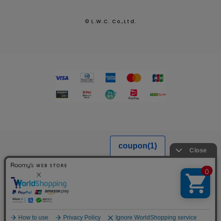
© L.W.C. Co.,Ltd.