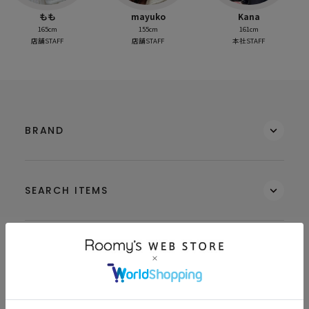
もも
mayuko
Kana
165cm
155cm
161cm
店舗STAFF
店舗STAFF
本社STAFF
BRAND
SEARCH ITEMS
MEMBERS