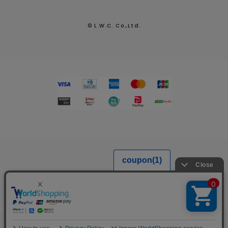
© L.W.C. Co.,Ltd.