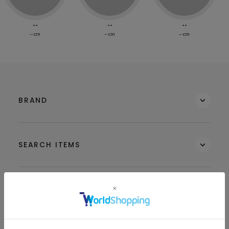
--
--
--
-- cm
-- cm
-- cm
BRAND
SEARCH ITEMS
MEMBERS