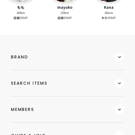
もも
mayuko
Kana
165cm
155cm
161cm
店舗STAFF
店舗STAFF
本社STAFF
BRAND
SEARCH ITEMS
MEMBERS