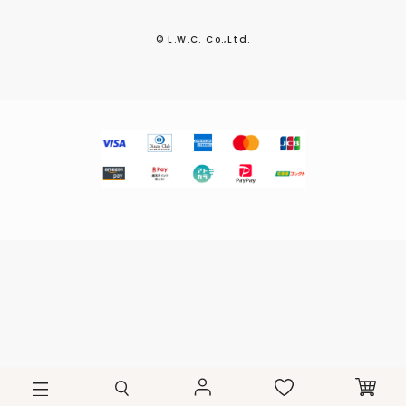
© L.W.C. Co.,Ltd.