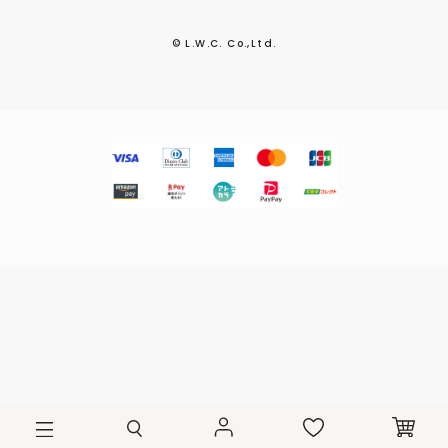
© L.W.C. Co.,Ltd.