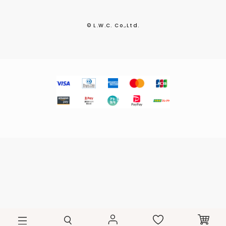
© L.W.C. Co.,Ltd.