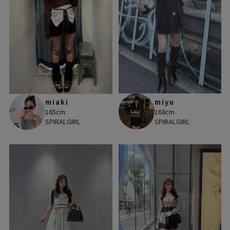
miyu
miaki
168cm
165cm
SPIRALGIRL
SPIRALGIRL