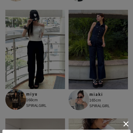
miyu
miaki
168cm
165cm
SPIRALGIRL
SPIRALGIRL