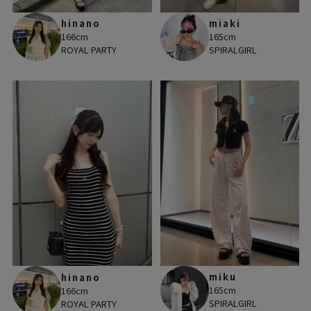
hinano
miaki
166cm
165cm
ROYAL PARTY
SPIRALGIRL
miku
hinano
165cm
166cm
SPIRALGIRL
ROYAL PARTY