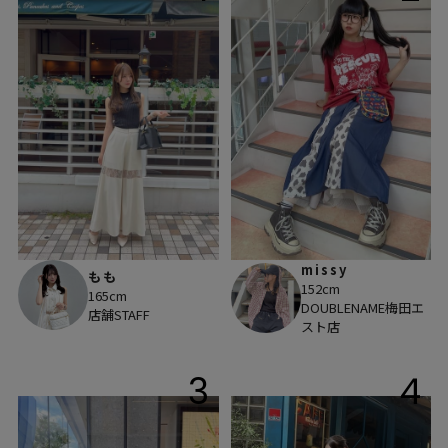
missy
もも
152cm
165cm
DOUBLENAME梅田エ
店舗STAFF
スト店
3
4