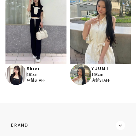
Shieri
YUUM I
161cm
163cm
店舗STAFF
店舗STAFF
BRAND