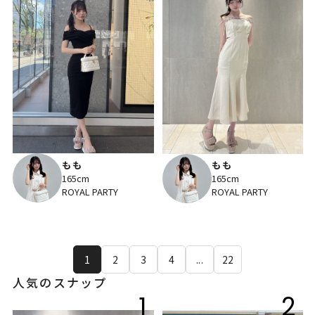
もも
もも
165cm
165cm
ROYAL PARTY
ROYAL PARTY
1
2
3
4
...
22
人気のスナップ
1
2