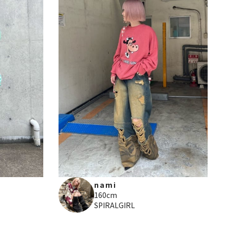
nami
160cm
SPIRALGIRL