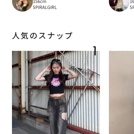
156cm
1
SPIRALGIRL
S
人気のスナップ
1