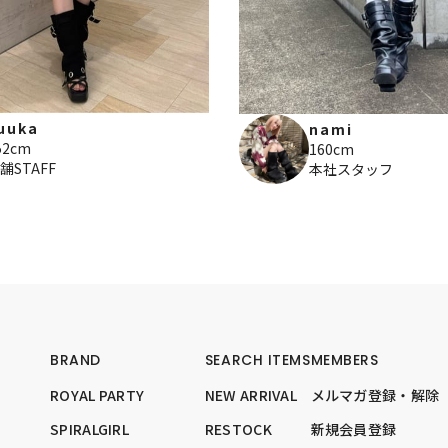
uuka
nami
52cm
160cm
舗STAFF
本社スタッフ
BRAND
SEARCH ITEMS
MEMBERS
ROYAL PARTY
NEW ARRIVAL
メルマガ登録・解除
SPIRALGIRL
RESTOCK
新規会員登録