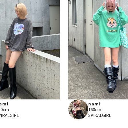
ami
nami
60cm
160cm
PIRALGIRL
SPIRALGIRL