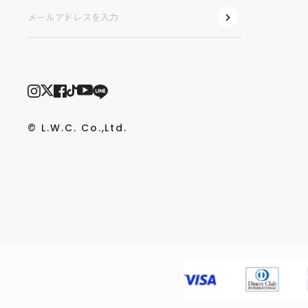
© L.W.C. Co.,Ltd.