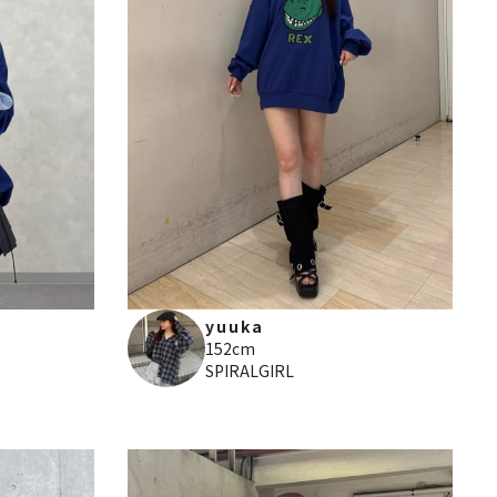
yuuka
152cm
SPIRALGIRL