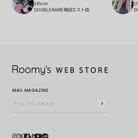
145cm
1
DOUBLENAME梅田エスト店
D
MAIL MAGAZINE