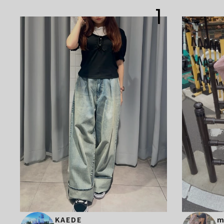
1
KAEDE
m