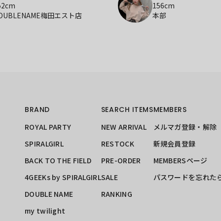
52cm
156cm
OUBLENAME梅田エスト店
本部
BRAND
SEARCH ITEMS
MEMBERS
ROYAL PARTY
NEW ARRIVAL
メルマガ登録・解除
SPIRALGIRL
RESTOCK
新規会員登録
BACK TO THE FIELD
PRE-ORDER
MEMBERSページ
4GEEKs by SPIRALGIRL
SALE
パスワードを忘れた
DOUBLE NAME
RANKING
my twilight