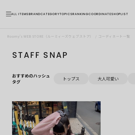
ALL ITEMS
BRAND
CATEGORY
TOPICS
RANKING
COORDINATE
SHOPLIST
Roomy’s WEB STORE（ルーミィーズウェブストア）
コーディネート一覧
STAFF SNAP
おすすめのハッシュ
トップス
大人可愛い
タグ