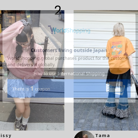
2
issy
Tama