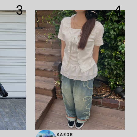
3
4
KAEDE