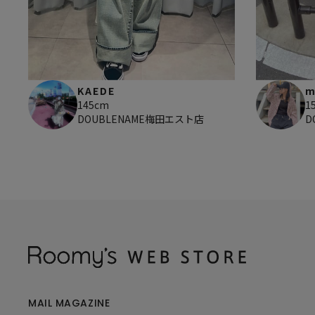
KAEDE
m
145cm
1
DOUBLENAME梅田エスト店
D
MAIL MAGAZINE