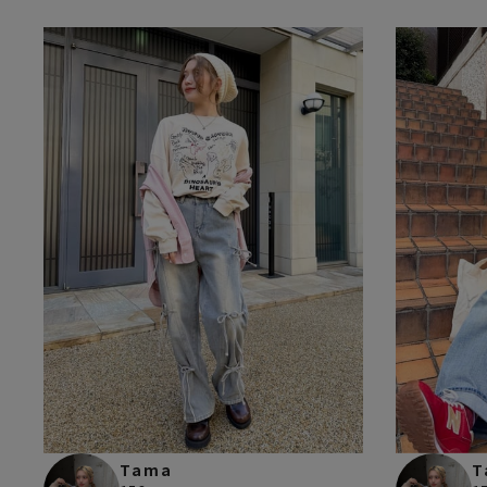
Tama
T