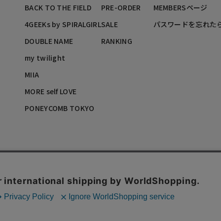
BACK TO THE FIELD
PRE-ORDER
MEMBERSページ
4GEEKs by SPIRALGIRL
SALE
パスワードを忘れた
DOUBLE NAME
RANKING
my twilight
MIIA
MORE self LOVE
PONEYCOMB TOKYO