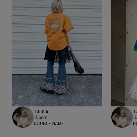
T
Tama
1
156cm
D
DOUBLE NAME