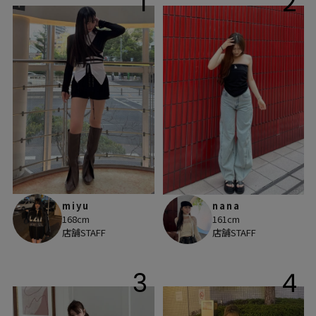
1
2
miyu
nana
168cm
161cm
店舗STAFF
店舗STAFF
3
4