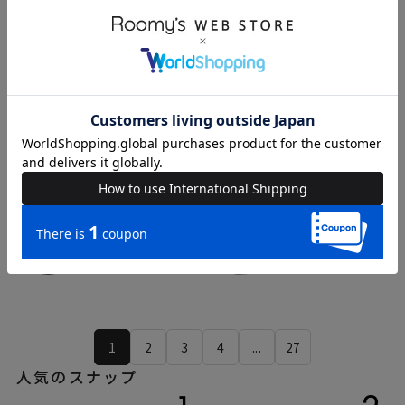
kaori
yuuka
156cm
152cm
SPIRALGIRL
SPIRALGIRL
1
2
3
4
...
27
人気のスナップ