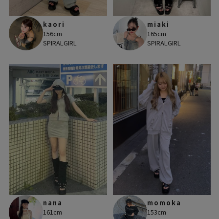
kaori
miaki
156cm
165cm
SPIRALGIRL
SPIRALGIRL
nana
momoka
161cm
153cm