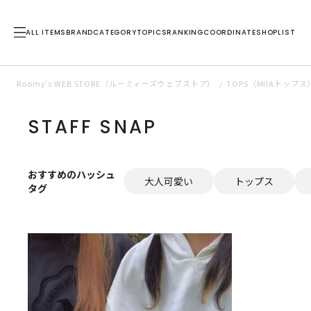
ALL ITEMS
BRAND
CATEGORY
TOPICS
RANKING
COORDINATE
SHOPLIST
Roomy’s WEB STORE（ルーミィーズウェブストア）
TOPS（MIIAトッ
STAFF SNAP
おすすめのハッシュ
大人可愛い
トップス
タグ