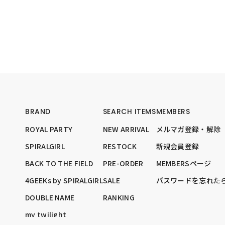
BRAND
SEARCH ITEMS
MEMBERS
ROYAL PARTY
NEW ARRIVAL
メルマガ登録・解除
SPIRALGIRL
RESTOCK
新規会員登録
BACK TO THE FIELD
PRE-ORDER
MEMBERSページ
4GEEKs by SPIRALGIRL
SALE
パスワードを忘れた
DOUBLE NAME
RANKING
my twilight