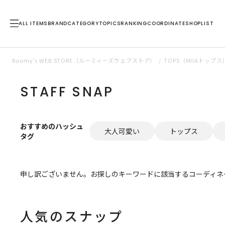
ALL ITEMS
BRAND
CATEGORY
TOPICS
RANKING
COORDINATE
SHOPLIST
Roomy’s WEB STORE（ルーミィーズウェブストア）
TOPS（MIIAトッ
STAFF SNAP
おすすめのハッシュ
大人可愛い
トップス
タグ
申し訳ございません。お探しのキーワードに該当するコーディネ
人気のスナップ