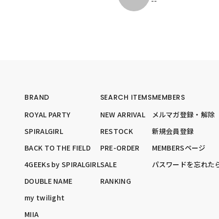
--
BRAND
SEARCH ITEMS
MEMBERS
ROYAL PARTY
NEW ARRIVAL
メルマガ登録・解除
SPIRALGIRL
RESTOCK
新規会員登録
BACK TO THE FIELD
PRE-ORDER
MEMBERSページ
4GEEKs by SPIRALGIRL
SALE
パスワードを忘れた
DOUBLE NAME
RANKING
my twilight
MIIA