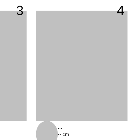
3
4
--
-- cm