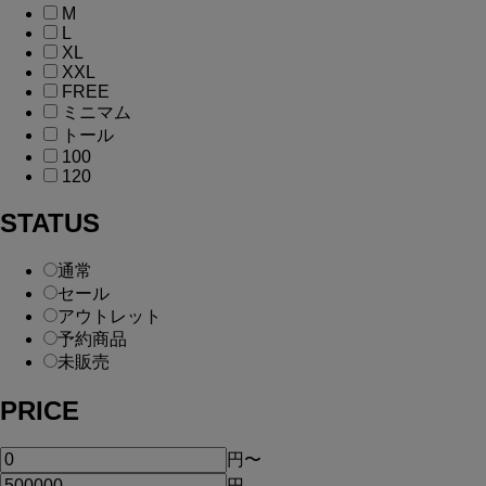
M
L
XL
XXL
FREE
ミニマム
トール
100
120
STATUS
通常
セール
アウトレット
予約商品
未販売
PRICE
円
〜
円