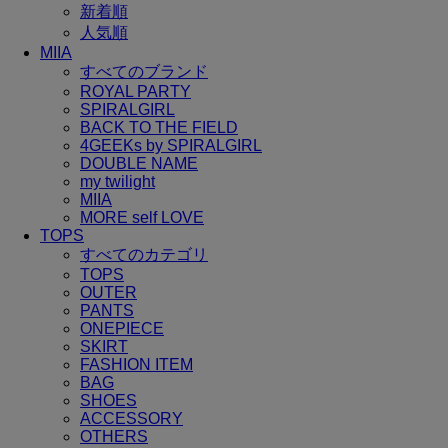
新着順
人気順
MIIA
すべてのブランド
ROYAL PARTY
SPIRALGIRL
BACK TO THE FIELD
4GEEKs by SPIRALGIRL
DOUBLE NAME
my twilight
MIIA
MORE self LOVE
TOPS
すべてのカテゴリ
TOPS
OUTER
PANTS
ONEPIECE
SKIRT
FASHION ITEM
BAG
SHOES
ACCESSORY
OTHERS