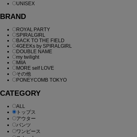
UNISEX
BRAND
ROYAL PARTY
SPIRALGIRL
BACK TO THE FIELD
4GEEKs by SPIRALGIRL
DOUBLE NAME
my twilight
MIIA
MORE self LOVE
その他
PONEYCOMB TOKYO
CATEGORY
ALL
トップス
アウター
パンツ
ワンピース