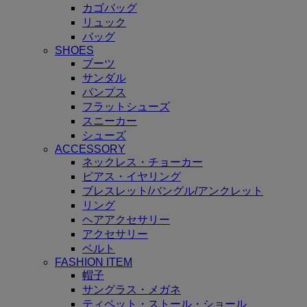
カゴバッグ
リュック
バッグ
SHOES
ブーツ
サンダル
パンプス
フラットシューズ
スニーカー
シューズ
ACCESSORY
ネックレス・チョーカー
ピアス・イヤリング
ブレスレット/バングル/アンクレット
リング
ヘアアクセサリー
アクセサリー
ベルト
FASHION ITEM
帽子
サングラス・メガネ
ティペット・ストール・ショール