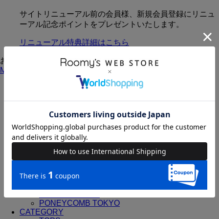
サイトリニューアル前の会員様、新規会員登録にリニュ
ーアル記念ポイントをプレゼントいたします。
リニューアル特典詳細はこちら
お知らせ
MORE
【重要】Gmailをご利用のお客様へ：メール受信設定変
更のお願い（2026年1月以降）
ALL ITEMS
BRAND
ROYAL PARTY
SPIRALGIRL
BACK TO THE FIELD
4GEEKs by SPIRALGIRL
DOUBLE NAME
my twilight
MIIA
MORE self LOVE
PONEYCOMB TOKYO
CATEGORY