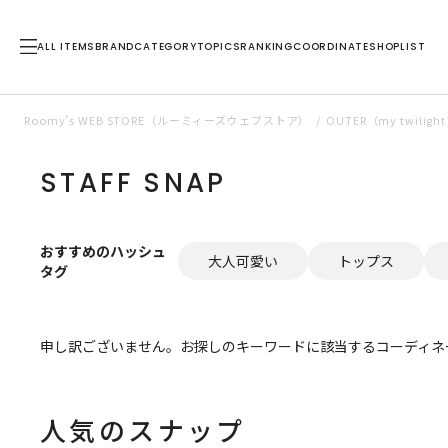
ALL ITEMS
BRAND
CATEGORY
TOPICS
RANKING
COORDINATE
SHOPLIST
Roomy’s WEB STORE（ルーミィーズウェブストア）
OUTER（my twil
STAFF SNAP
おすすめのハッシュ
大人可愛い
トップス
タグ
申し訳ございません。お探しのキーワードに該当するコーディネ
人気のスナップ