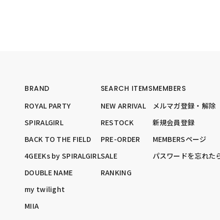
BRAND
SEARCH ITEMS
MEMBERS
ROYAL PARTY
NEW ARRIVAL
メルマガ登録・解除
SPIRALGIRL
RESTOCK
新規会員登録
BACK TO THE FIELD
PRE-ORDER
MEMBERSページ
4GEEKs by SPIRALGIRL
SALE
パスワードを忘れた
DOUBLE NAME
RANKING
my twilight
MIIA