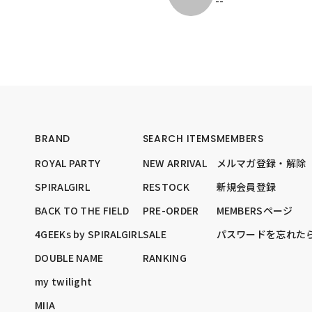
--
BRAND
SEARCH ITEMS
MEMBERS
ROYAL PARTY
NEW ARRIVAL
メルマガ登録・解除
SPIRALGIRL
RESTOCK
新規会員登録
BACK TO THE FIELD
PRE-ORDER
MEMBERSページ
4GEEKs by SPIRALGIRL
SALE
パスワードを忘れた
DOUBLE NAME
RANKING
my twilight
MIIA