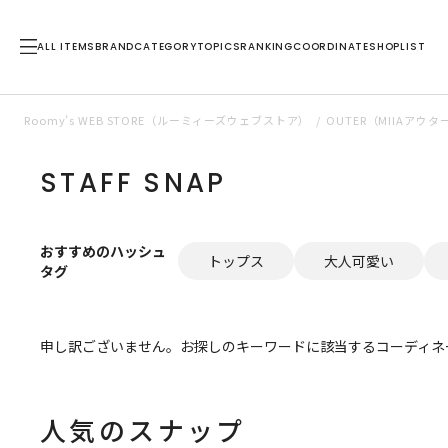
ALL ITEMS
BRAND
CATEGORY
TOPICS
RANKING
COORDINATE
SHOPLIST
Roomy’s WEB STORE（ルーミィーズウェブストア）
OUTER（MIIAアウ
STAFF SNAP
おすすめのハッシュ
トップス
大人可愛い
タグ
申し訳ございません。お探しのキーワードに該当するコーディネ
人気のスナップ