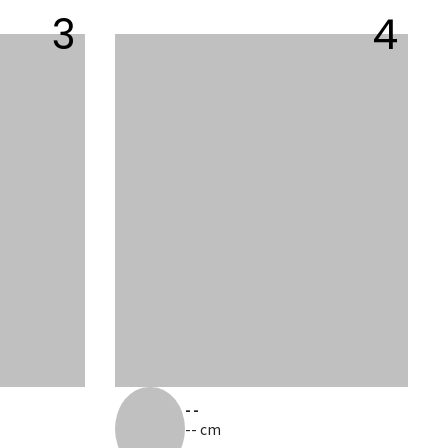
3
4
--
-- cm