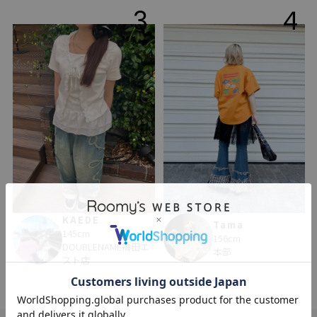
3
4
KAEDE
Tama
145cm
156cm
DOUBLENAME梅田エ
本部
スト店