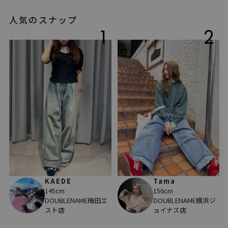
人気のスナップ
1
2
KAEDE
Tama
145cm
156cm
DOUBLENAME梅田エ
DOUBLENAME横浜ジ
スト店
ョイナス店