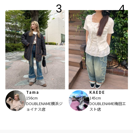
3
4
Tama
KAEDE
156cm
145cm
DOUBLENAME横浜ジ
DOUBLENAME梅田エ
ョイナス店
スト店