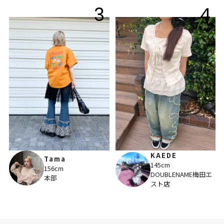
3
4
KAEDE
Tama
145cm
156cm
DOUBLENAME梅田エ
本部
スト店