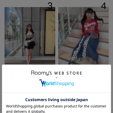
3
4
missy
もも
152cm
165cm
DOUBLENAME梅田エ
店舗STAFF
スト店