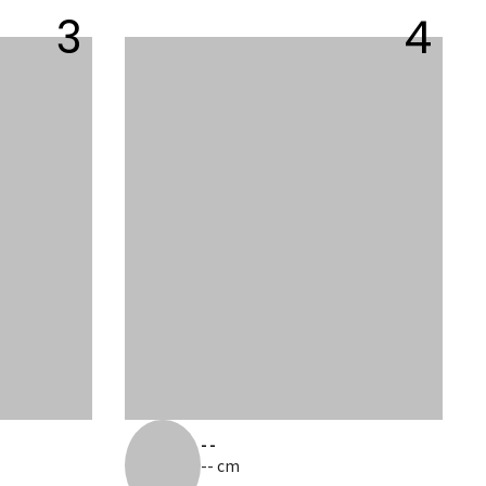
3
4
--
-- cm