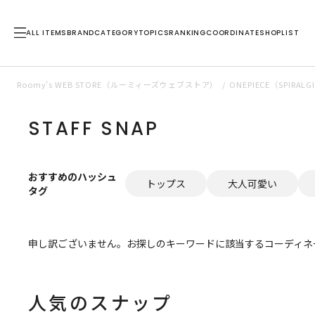
ALL ITEMS
BRAND
CATEGORY
TOPICS
RANKING
COORDINATE
SHOPLIST
Roomy’s WEB STORE（ルーミィーズウェブストア）
ONEPIECE（SPIR
STAFF SNAP
おすすめのハッシュ
トップス
大人可愛い
タグ
申し訳ございません。お探しのキーワードに該当するコーディネ
人気のスナップ