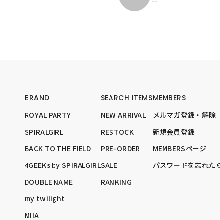
--
BRAND
SEARCH ITEMS
MEMBERS
ROYAL PARTY
NEW ARRIVAL
メルマガ登録・解除
SPIRALGIRL
RESTOCK
新規会員登録
BACK TO THE FIELD
PRE-ORDER
MEMBERSページ
4GEEKs by SPIRALGIRL
SALE
パスワードを忘れた
DOUBLE NAME
RANKING
my twilight
MIIA