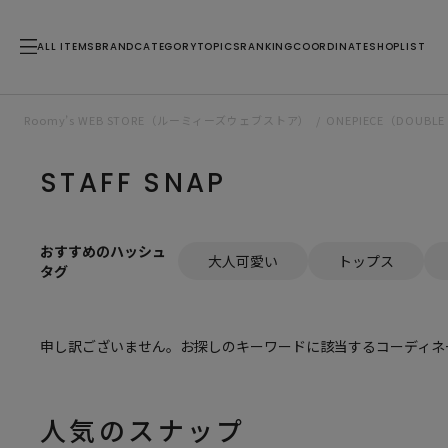
ALL ITEMS
BRAND
CATEGORY
TOPICS
RANKING
COORDINATE
SHOPLIST
Roomy’s WEB STORE（ルーミィーズウェブストア）
ONEPIECE（DOU
STAFF SNAP
おすすめのハッシュ
大人可愛い
トップス
タグ
申し訳ございません。お探しのキーワードに該当するコーディネ
人気のスナップ