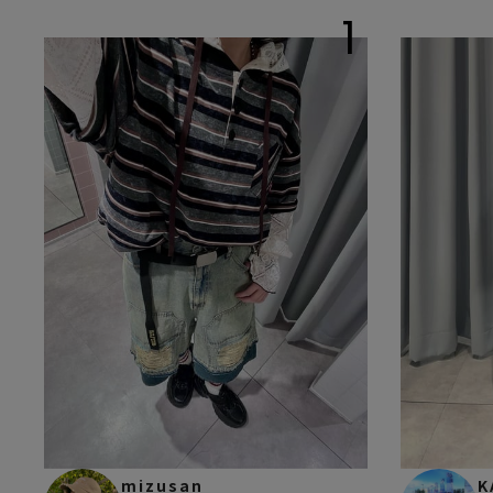
1
mizusan
K