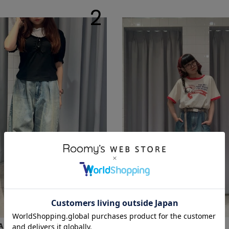
2
missy
AEDE