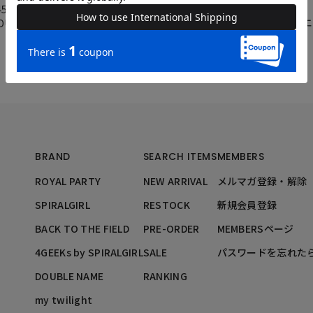
152cm
45cm
DOUBLENAME梅田
OUBLENAME梅田エスト店
BRAND
SEARCH ITEMS
MEMBERS
ROYAL PARTY
NEW ARRIVAL
メルマガ登録・解除
SPIRALGIRL
RESTOCK
新規会員登録
BACK TO THE FIELD
PRE-ORDER
MEMBERSページ
4GEEKs by SPIRALGIRL
SALE
パスワードを忘れた
DOUBLE NAME
RANKING
my twilight