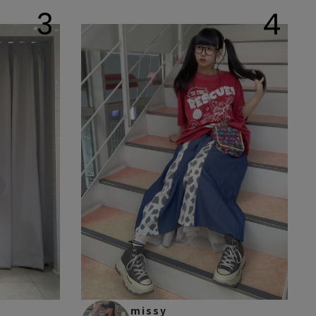
3
4
missy