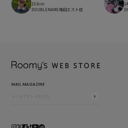
153cm
1
DOUBLENAME梅田エスト店
D
MAIL MAGAZINE