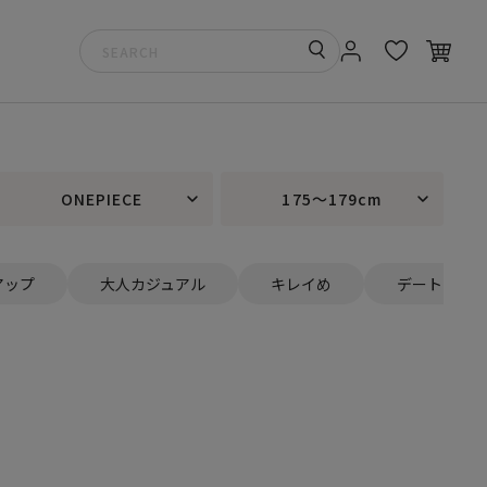
ONEPIECE
175～179cm
アップ
大人カジュアル
キレイめ
デート