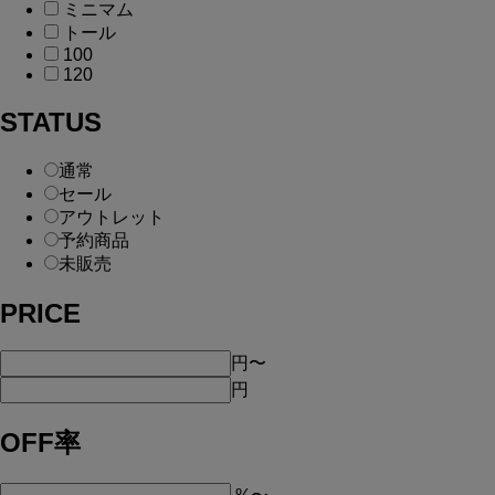
ミニマム
トール
100
120
STATUS
通常
セール
アウトレット
予約商品
未販売
PRICE
円
〜
円
OFF率