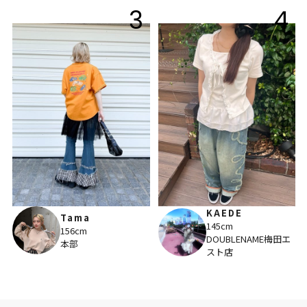
3
4
KAEDE
Tama
145cm
156cm
DOUBLENAME梅田エ
本部
スト店