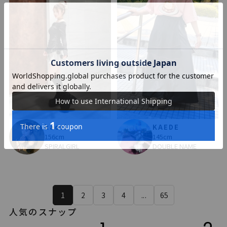
kaori
KAEDE
156cm
145cm
SPIRALGIRL
DOUBLE NAME
1
2
3
4
...
65
人気のスナップ