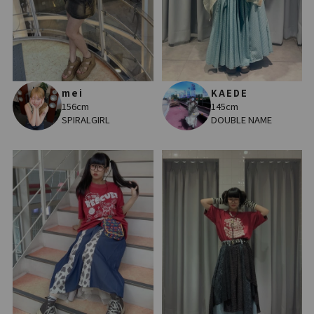
mei
KAEDE
156cm
145cm
SPIRALGIRL
DOUBLE NAME