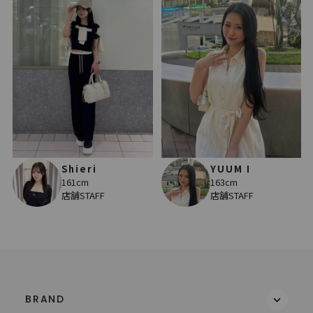
Shieri
YUUM I
161cm
163cm
店舗STAFF
店舗STAFF
BRAND