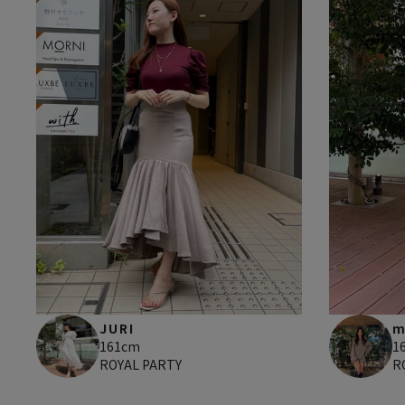
m
JURI
1
161cm
R
ROYAL PARTY