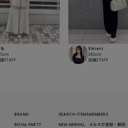
もも
Shieri
65cm
161cm
舗STAFF
店舗STAFF
BRAND
SEARCH ITEMS
MEMBERS
ROYAL PARTY
NEW ARRIVAL
メルマガ登録・解除