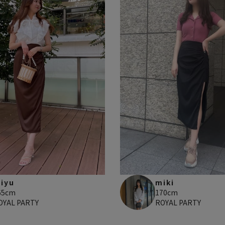
iyu
miki
65cm
170cm
OYAL PARTY
ROYAL PARTY