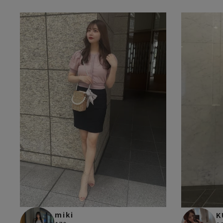
miki
K