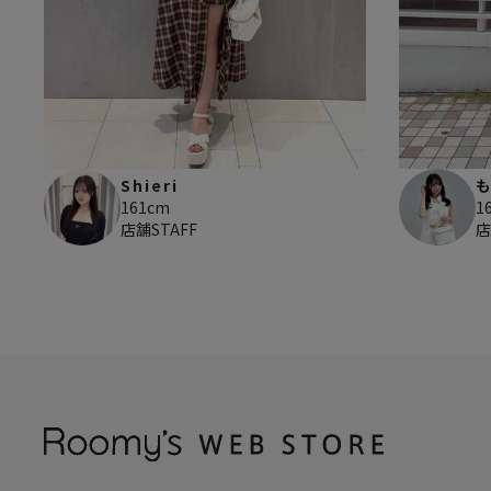
Shieri
161cm
1
店舗STAFF
店