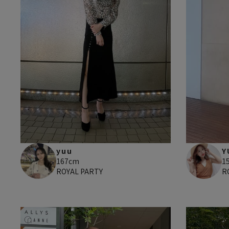
yuu
Y
167cm
1
ROYAL PARTY
R