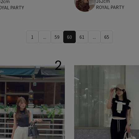
162cm
62cm
ROYAL PARTY
OYAL PARTY
1
...
59
60
61
...
65
2