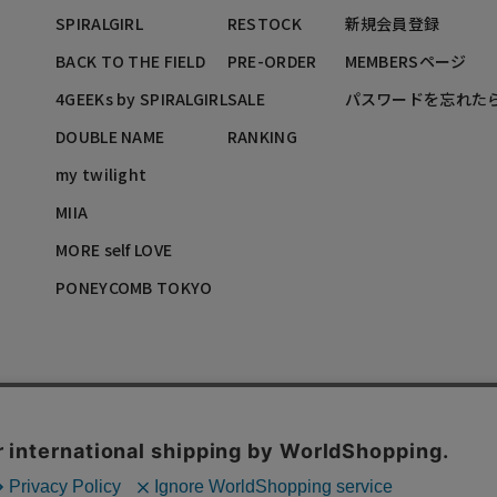
SPIRALGIRL
RESTOCK
新規会員登録
BACK TO THE FIELD
PRE-ORDER
MEMBERSページ
4GEEKs by SPIRALGIRL
SALE
パスワードを忘れた
DOUBLE NAME
RANKING
my twilight
MIIA
MORE self LOVE
PONEYCOMB TOKYO