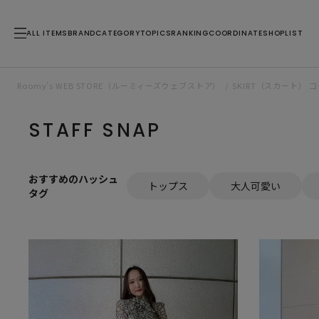
ALL ITEMS
BRAND
CATEGORY
TOPICS
RANKING
COORDINATE
SHOPLIST
Roomy’s WEB STORE（ルーミィーズウェブストア）
SKIRT（スカート）
STAFF SNAP
おすすめのハッシュ
トップス
大人可愛い
タグ