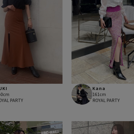
UKI
Kana
50cm
161cm
OYAL PARTY
ROYAL PARTY