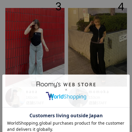
3
4
momoka
nana
153cm
161cm
店舗STAFF
店舗STAFF