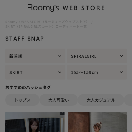
Roomy’s WEB STORE（ルーミィーズウェブストア）
SKIRT（SPIRALGIRLスカート）コーディネート一覧
STAFF SNAP
新着順
SPIRALGIRL
SKIRT
155～159cm
おすすめのハッシュタグ
トップス
大人可愛い
大人カジュアル