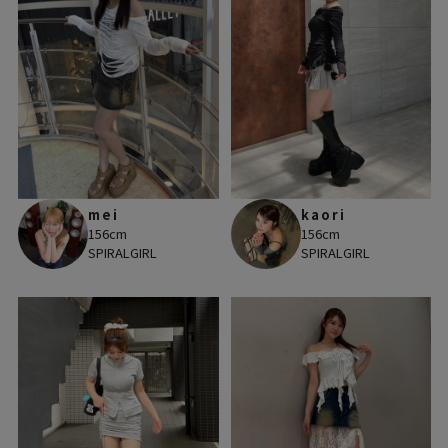
mei
kaori
156cm
156cm
SPIRALGIRL
SPIRALGIRL