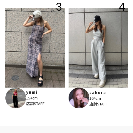
3
4
yumi
sakura
154cm
164cm
店舗STAFF
店舗STAFF