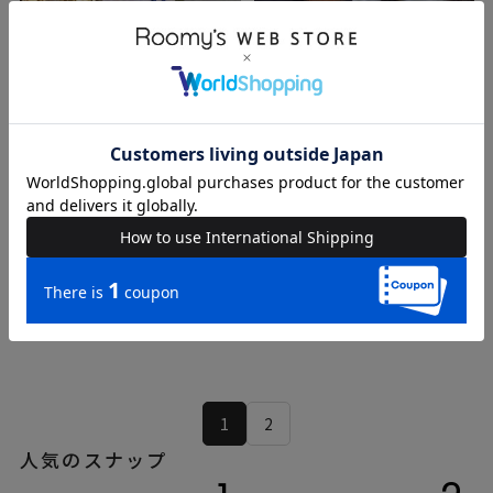
KAEDE
KAEDE
145cm
145cm
DOUBLE NAME
DOUBLE NAME
1
2
人気のスナップ