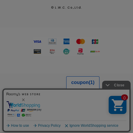
© L.W.C. Co.,Ltd.
MENU
SEARCH
LOGIN
FAVORITE
CART