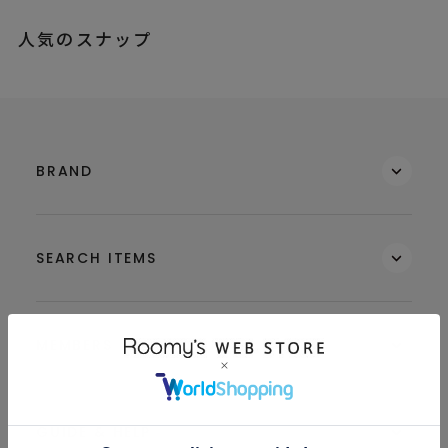
人気のスナップ
BRAND
SEARCH ITEMS
MEMBERS
GUIDE & HELP