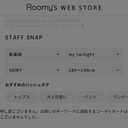
Roomy’s WEB STORE（ルーミィーズウェブストア）
SKIRT（my twilightスカート）コーディネート一覧
STAFF SNAP
新着順
my twilight
SKIRT
180～184cm
おすすめのハッシュタグ
トップス
大人可愛い
パンツ
ワンピ
申し訳ございません。お探しのキーワードに該当するコーディネートは
ございませんでした。