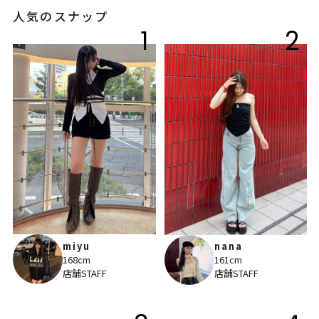
人気のスナップ
1
2
miyu
nana
168cm
161cm
店舗STAFF
店舗STAFF