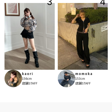
3
4
kaori
momoka
156cm
153cm
店舗STAFF
店舗STAFF