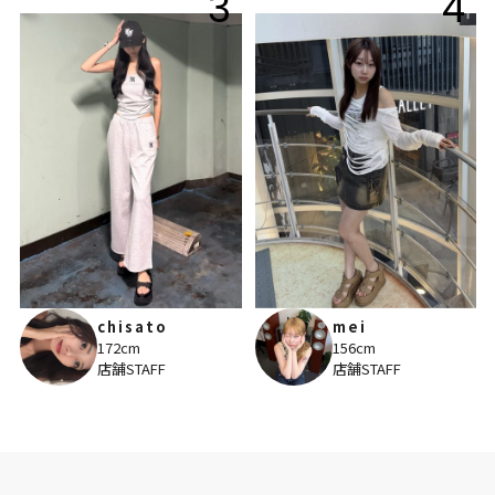
3
4
chisato
mei
172cm
156cm
店舗STAFF
店舗STAFF