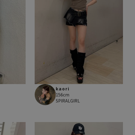
kaori
156cm
SPIRALGIRL