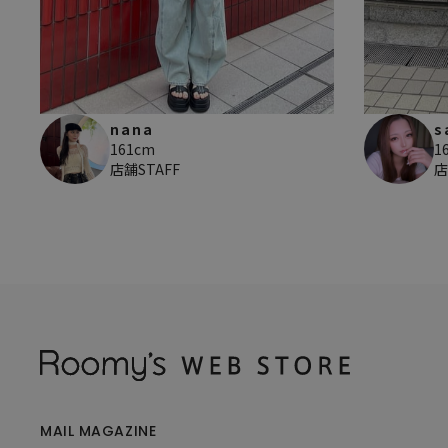
nana
s
161cm
1
店舗STAFF
店
MAIL MAGAZINE