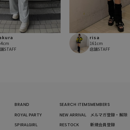
akura
risa
64cm
161cm
舗STAFF
店舗STAFF
BRAND
SEARCH ITEMS
MEMBERS
ROYAL PARTY
NEW ARRIVAL
メルマガ登録・解除
SPIRALGIRL
RESTOCK
新規会員登録