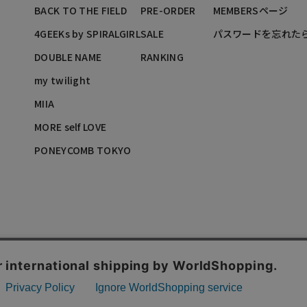
BACK TO THE FIELD
PRE-ORDER
MEMBERSページ
4GEEKs by SPIRALGIRL
SALE
パスワードを忘れた
DOUBLE NAME
RANKING
my twilight
MIIA
MORE self LOVE
PONEYCOMB TOKYO