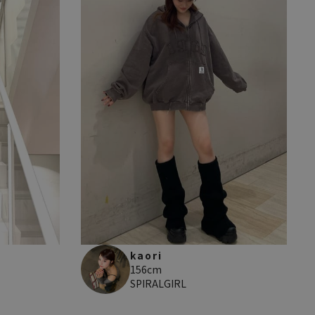
kaori
156cm
SPIRALGIRL