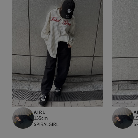
AIRU
A
155cm
1
SPIRALGIRL
S