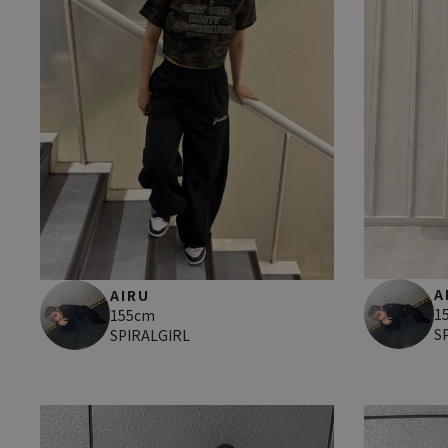
A
AIRU
1
155cm
S
SPIRALGIRL