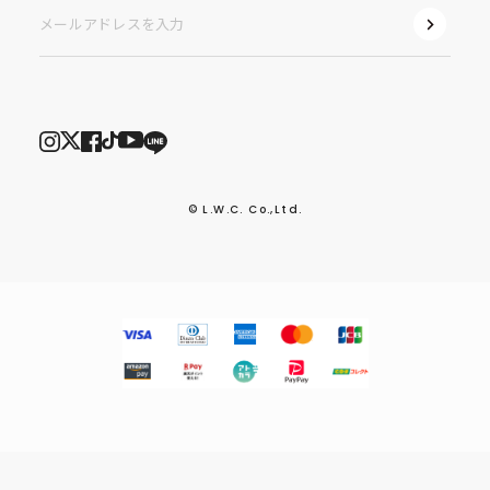
© L.W.C. Co.,Ltd.