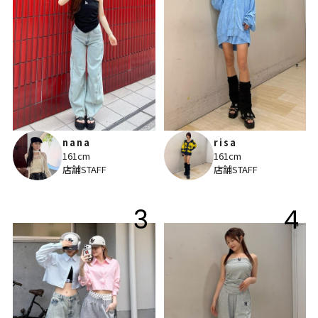
nana
risa
161cm
161cm
店舗STAFF
店舗STAFF
3
4