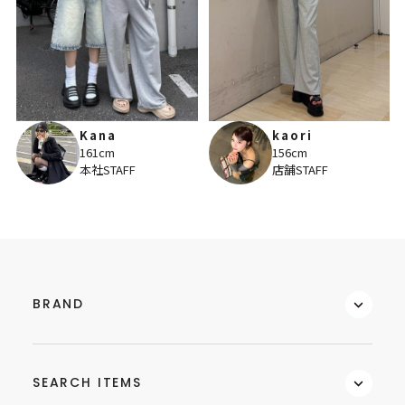
Kana
kaori
161cm
156cm
本社STAFF
店舗STAFF
BRAND
SEARCH ITEMS